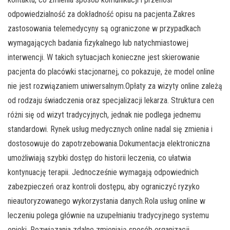
odpowiedzialność za dokładność opisu na pacjenta.Zakres
zastosowania telemedycyny są ograniczone w przypadkach
wymagających badania fizykalnego lub natychmiastowej
interwencji. W takich sytuacjach konieczne jest skierowanie
pacjenta do placówki stacjonarnej, co pokazuje, że model online
nie jest rozwiązaniem uniwersalnym.Opłaty za wizyty online zależą
od rodzaju świadczenia oraz specjalizacji lekarza. Struktura cen
różni się od wizyt tradycyjnych, jednak nie podlega jednemu
standardowi. Rynek usług medycznych online nadal się zmienia i
dostosowuje do zapotrzebowania.Dokumentacja elektroniczna
umożliwiają szybki dostęp do historii leczenia, co ułatwia
kontynuację terapii. Jednocześnie wymagają odpowiednich
zabezpieczeń oraz kontroli dostępu, aby ograniczyć ryzyko
nieautoryzowanego wykorzystania danych.Rola usług online w
leczeniu polega głównie na uzupełnianiu tradycyjnego systemu
opieki. Rozwiązania zdalne zmieniają sposób organizacji