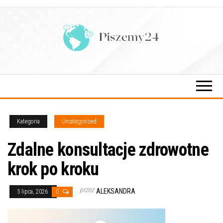
Przejdź
do
treści
Kategoria
Uncategorized
Zdalne konsultacje zdrowotne
krok po kroku
przez
ALEKSANDRA
5 lipca, 2026
0