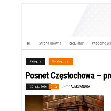
Przejdź
do
treści
Strona główna
Regulamin
Wiadomości
Kategoria
Uncategorized
Posnet Częstochowa – pro
przez
ALEKSANDRA
30 maja, 2026
0