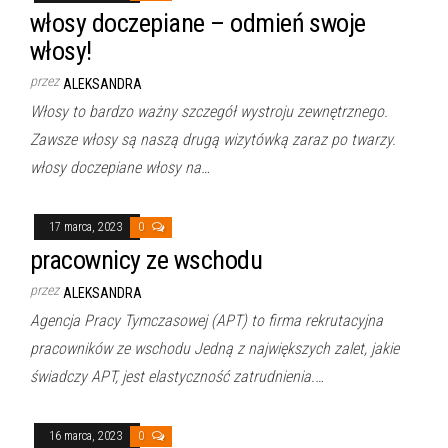
włosy doczepiane – odmień swoje
włosy!
przez
ALEKSANDRA
Włosy to bardzo ważny szczegół wystroju zewnętrznego.
Zawsze włosy są naszą drugą wizytówką zaraz po twarzy.
włosy doczepiane włosy na…
17 marca, 2023
0
pracownicy ze wschodu
przez
ALEKSANDRA
Agencja Pracy Tymczasowej (APT) to firma rekrutacyjna
pracowników ze wschodu Jedną z największych zalet, jakie
świadczy APT, jest elastyczność zatrudnienia.…
16 marca, 2023
0