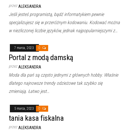
przez
ALEKSANDRA
Jeśli jesteś programistą, bądź informatykiem pewnie
specjalizujesz się w przeróżnym kodowaniu. Kodować można
w niezliczonej liczbie języków, jednak najpopularniejszymi z…
7 marca, 2023
0
Portal z modą damską
przez
ALEKSANDRA
Moda dla pań są często jednymi z głównych hobby. Właśnie
dlatego najnowsze trendy odzieżowe tak szybko się
zmieniają. Łatwo jest…
5 marca, 2023
0
tania kasa fiskalna
przez
ALEKSANDRA