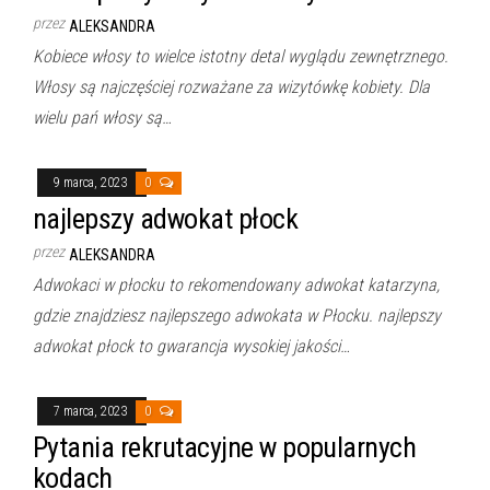
przez
ALEKSANDRA
Kobiece włosy to wielce istotny detal wyglądu zewnętrznego.
Włosy są najczęściej rozważane za wizytówkę kobiety. Dla
wielu pań włosy są…
9 marca, 2023
0
najlepszy adwokat płock
przez
ALEKSANDRA
Adwokaci w płocku to rekomendowany adwokat katarzyna,
gdzie znajdziesz najlepszego adwokata w Płocku. najlepszy
adwokat płock to gwarancja wysokiej jakości…
7 marca, 2023
0
Pytania rekrutacyjne w popularnych
kodach