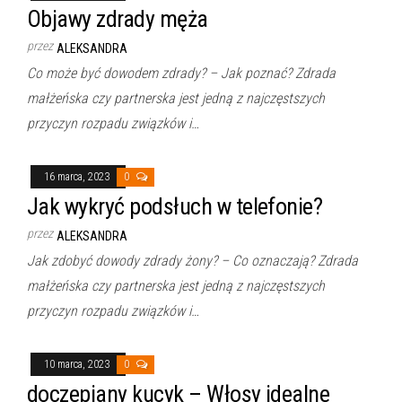
Objawy zdrady męża
przez
ALEKSANDRA
Co może być dowodem zdrady? – Jak poznać? Zdrada
małżeńska czy partnerska jest jedną z najczęstszych
przyczyn rozpadu związków i…
16 marca, 2023
0
Jak wykryć podsłuch w telefonie?
przez
ALEKSANDRA
Jak zdobyć dowody zdrady żony? – Co oznaczają? Zdrada
małżeńska czy partnerska jest jedną z najczęstszych
przyczyn rozpadu związków i…
10 marca, 2023
0
doczepiany kucyk – Włosy idealne