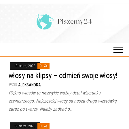
Przejdź
do
treści
19 marca, 2023
0
włosy na klipsy – odmień swoje włosy!
przez
ALEKSANDRA
Piękno włosów to niezwykle ważny detal wizerunku
zewnętrznego. Najczęściej włosy są naszą drugą wizytówką
zaraz po twarzy. Należy zadbać o…
19 marca, 2023
0