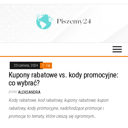
Przejdź
do
treści
20 czerwca, 2024
0
Kupony rabatowe vs. kody promocyjne:
co wybrać?
przez
ALEKSANDRA
Kody rabatowe, kod rabatowy, kupony rabatowe, kupon
rabatowy, kody promocyjne, nadchodzące promocje i
promocja to tematy, które cieszą się ogromnym…