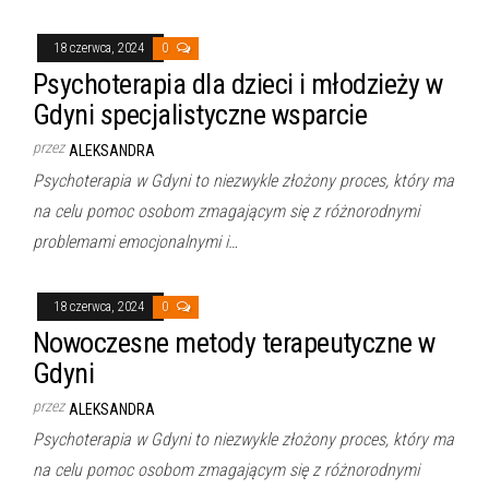
18 czerwca, 2024
0
Psychoterapia dla dzieci i młodzieży w
Gdyni specjalistyczne wsparcie
przez
ALEKSANDRA
Psychoterapia w Gdyni to niezwykle złożony proces, który ma
na celu pomoc osobom zmagającym się z różnorodnymi
problemami emocjonalnymi i…
18 czerwca, 2024
0
Nowoczesne metody terapeutyczne w
Gdyni
przez
ALEKSANDRA
Psychoterapia w Gdyni to niezwykle złożony proces, który ma
na celu pomoc osobom zmagającym się z różnorodnymi