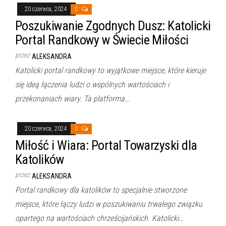
20 czerwca, 2024
0
Poszukiwanie Zgodnych Dusz: Katolicki
Portal Randkowy w Świecie Miłości
przez
ALEKSANDRA
Katolicki portal randkowy to wyjątkowe miejsce, które kieruje
się ideą łączenia ludzi o wspólnych wartościach i
przekonaniach wiary. Ta platforma…
20 czerwca, 2024
0
Miłość i Wiara: Portal Towarzyski dla
Katolików
przez
ALEKSANDRA
Portal randkowy dla katolików to specjalnie stworzone
miejsce, które łączy ludzi w poszukiwaniu trwałego związku
opartego na wartościach chrześcijańskich. Katolicki…