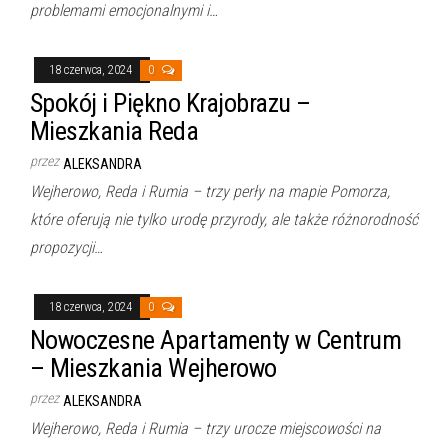
problemami emocjonalnymi i…
18 czerwca, 2024
0
Spokój i Piękno Krajobrazu –
Mieszkania Reda
przez
ALEKSANDRA
Wejherowo, Reda i Rumia – trzy perły na mapie Pomorza,
które oferują nie tylko urodę przyrody, ale także różnorodność
propozycji…
18 czerwca, 2024
0
Nowoczesne Apartamenty w Centrum
– Mieszkania Wejherowo
przez
ALEKSANDRA
Wejherowo, Reda i Rumia – trzy urocze miejscowości na