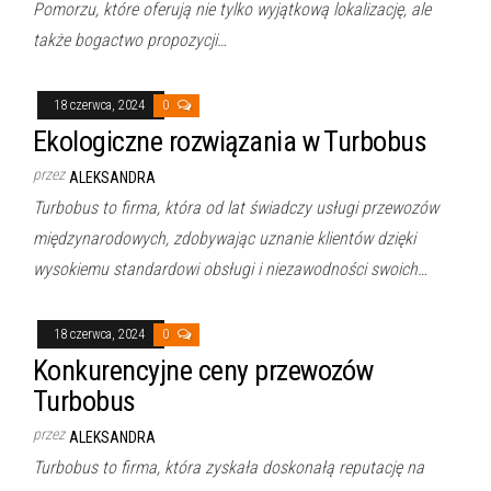
Pomorzu, które oferują nie tylko wyjątkową lokalizację, ale
także bogactwo propozycji…
18 czerwca, 2024
0
Ekologiczne rozwiązania w Turbobus
przez
ALEKSANDRA
Turbobus to firma, która od lat świadczy usługi przewozów
międzynarodowych, zdobywając uznanie klientów dzięki
wysokiemu standardowi obsługi i niezawodności swoich…
18 czerwca, 2024
0
Konkurencyjne ceny przewozów
Turbobus
przez
ALEKSANDRA
Turbobus to firma, która zyskała doskonałą reputację na